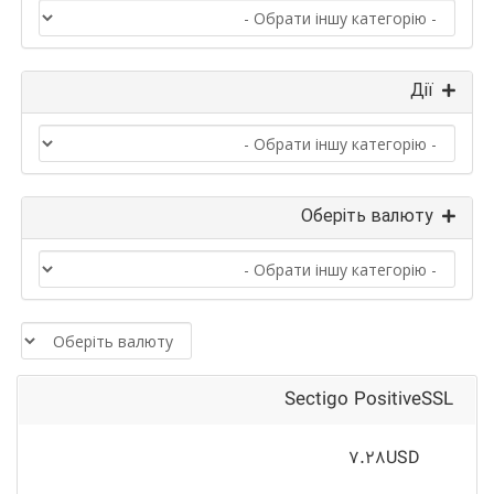
Дії
Оберіть валюту
Sectigo PositiveSSL
7.28USD