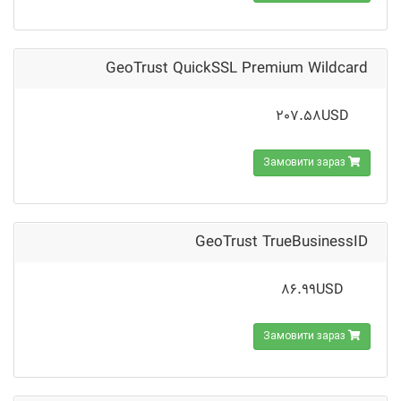
GeoTrust QuickSSL Premium Wildcard
207.58USD
Замовити зараз
GeoTrust TrueBusinessID
86.99USD
Замовити зараз