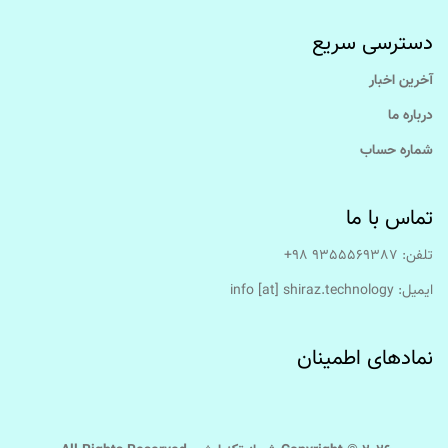
دسترسی سریع
آخرین اخبار
درباره ما
شماره حساب
تماس با ما
تلفن: 9355569387 98+
ایمیل:‌ info [at] shiraz.technology
نمادهای اطمینان