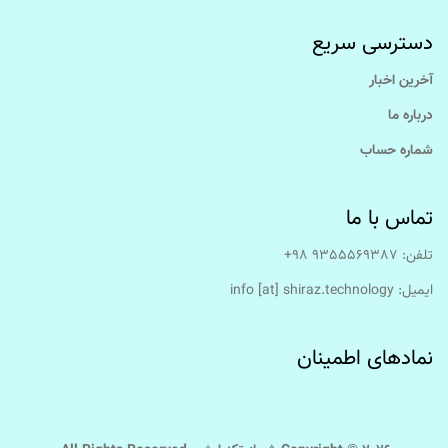
دسترسی سریع
آخرین اخبار
درباره ما
شماره حساب
تماس با ما
تلفن: 9355569387 98+
ایمیل:‌ info [at] shiraz.technology
نمادهای اطمینان