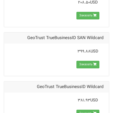
208.50USD
Заказать
GeoTrust TrueBusinessID SAN Wildcard
399.88USD
Заказать
GeoTrust TrueBusinessID Wildcard
381.93USD