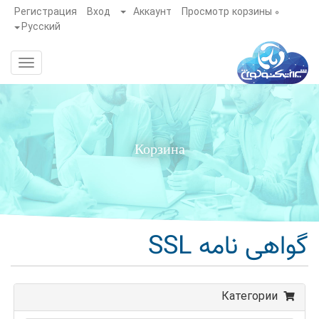
}
Регистрация
Вход
Аккаунт
Просмотр корзины
0
Русский
Toggle
gation
Корзина
گواهی نامه SSL
Категории