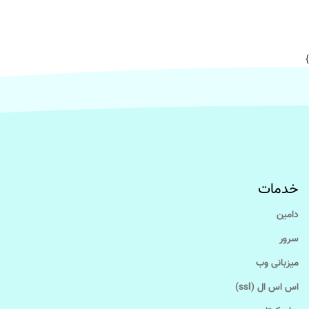
}
خدمات
دامین
سرور
میزبانی وب
اس اس ال (ssl)