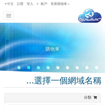
}
中文
註冊
登入
帳戶
查看購物車
0
Toggle
gation
購物車
選擇一個網域名稱...
分類