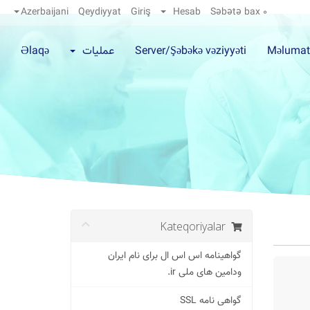
Azerbaijani
Qeydiyyat
Giriş
Hesab
Səbətə bax
0
Məlumat
Server/Şəbəkə vəziyyəti
عملیات
Əlaqə
Kateqoriyalar
گواهینامه اس اس ال برای نام ایران
ودامین های ملی ir.
گواهی نامه SSL