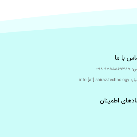
اس با ما
93555693 98+
info [at] shiraz.techn
ادهای اطمینان