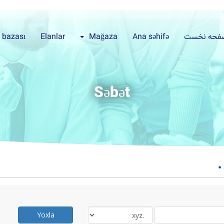
فحه نخست
Ana səhifə
Mağaza
Elanlar
 bazası
Səbət
Yoxla