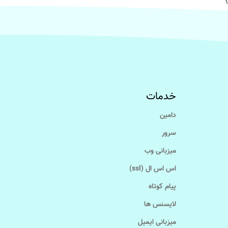
}
خدمات
دامین
سرور
میزبانی وب
اس اس ال (ssl)
پیام کوتاه
لایسنس ها
میزبانی ایمیل