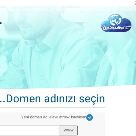
}
ص
Domen adınızı seçin...
Yeni domen adı əlavə etmək istəyirəm.
www.