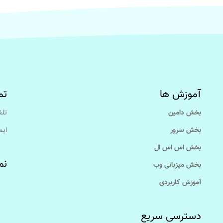
آموزش ها
تم
بخش دامین
تلفن: 87
بخش سرور
ایمیل:‌ ology
بخش اس اس ال
نم
بخش میزبانی وب
آموزش کاربردی
دسترسی سریع