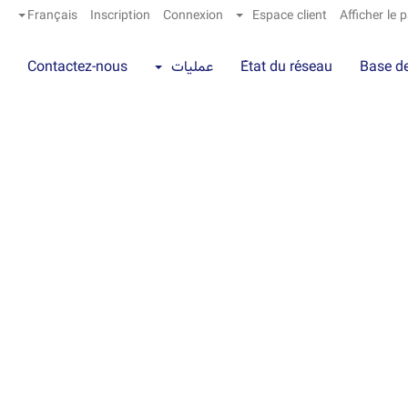
Français
Inscription
Connexion
Espace client
Afficher le 
Base d
État du réseau
عملیات
Contactez-nous