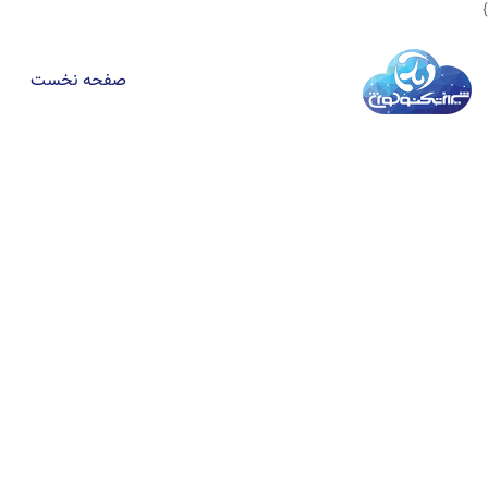
}
صفحه نخست