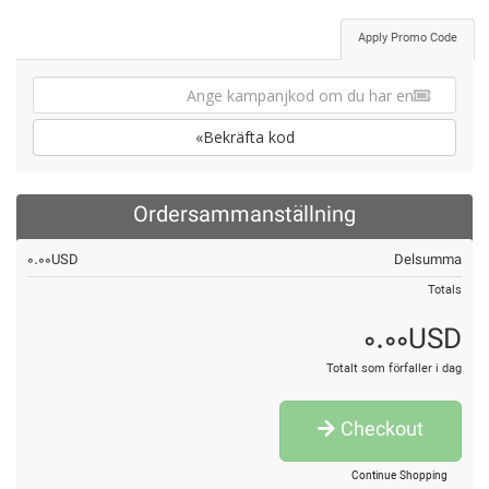
Apply Promo Code
Bekräfta kod»
Ordersammanställning
0.00USD
Delsumma
Totals
0.00USD
Totalt som förfaller i dag
Checkout
Continue Shopping