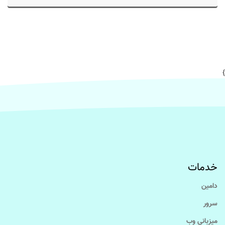
}
خدمات
دامین
سرور
میزبانی وب