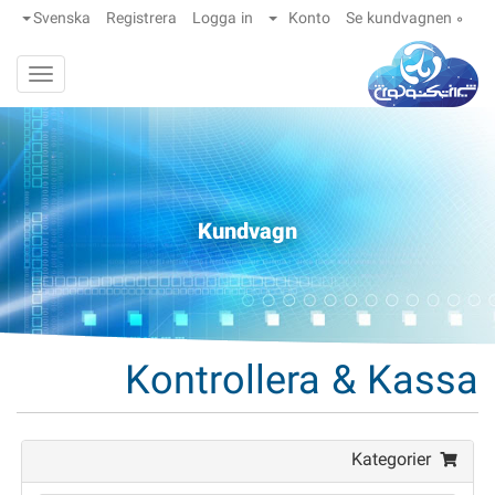
}
Svenska
Registrera
Logga in
Konto
Se kundvagnen
0
Toggle
gation
Kundvagn
Kontrollera & Kassa
Kategorier