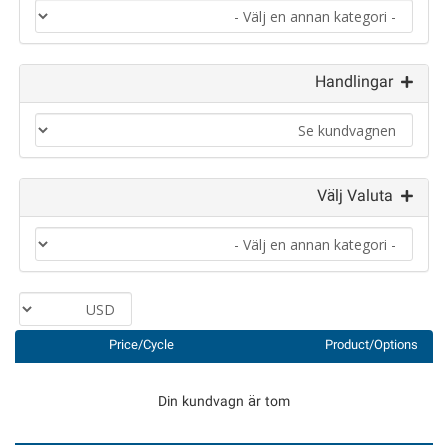
Handlingar
Välj Valuta
Price/Cycle
Product/Options
Din kundvagn är tom