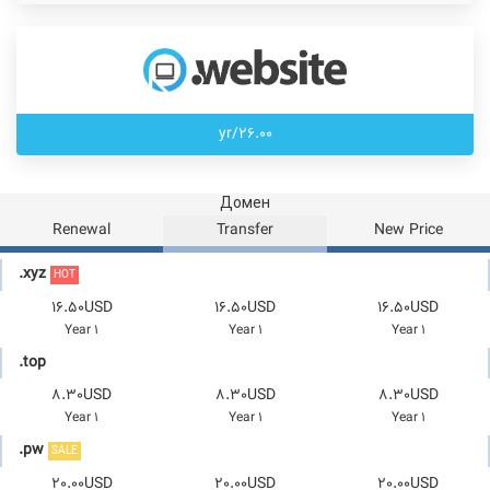
26.00/yr
Домен
Renewal
Transfer
New Price
.xyz
HOT
16.50USD
16.50USD
16.50USD
1 Year
1 Year
1 Year
.top
8.30USD
8.30USD
8.30USD
1 Year
1 Year
1 Year
.pw
SALE
20.00USD
20.00USD
20.00USD